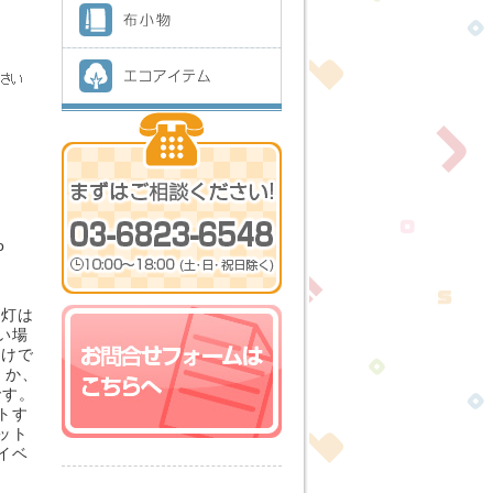
o
提灯は
い場
だけで
くか、
です。
トす
ット
イベ